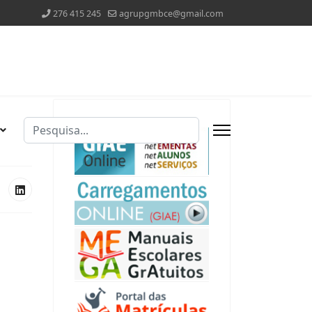
276 415 245
agrupgmbce@gmail.com
Pesquisar
Type 2 or more characters for results.