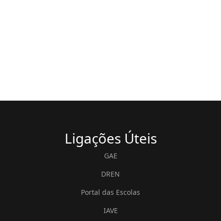
Ligações
Úteis
GAE
DREN
Portal das Escolas
IAVE