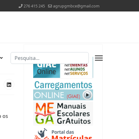
276 415 245
agrupgmbce@gmail.com
Pesquisar
Type 2 or more characters for results.
o os