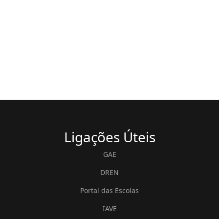
Ligações
Úteis
GAE
DREN
Portal das Escolas
IAVE