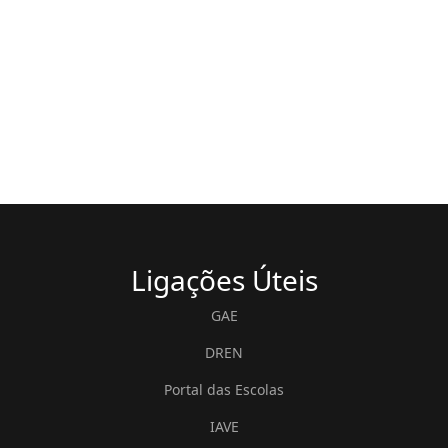
Ligações
Úteis
GAE
DREN
Portal das Escolas
IAVE