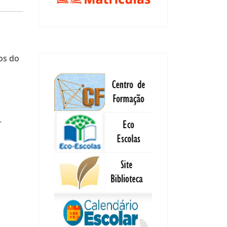
os do
r