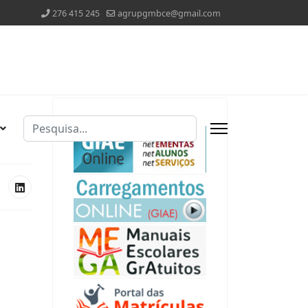
276 415 245
agrupgmbce@gmail.com
Pesquisar
Type 2 or more characters for results.