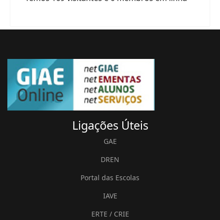
Ligações
Úteis
GAE
DREN
Portal das Escolas
IAVE
ERTE / CRIE