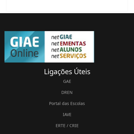
Ligações
Úteis
GAE
DREN
Portal das Escolas
IAVE
ERTE / CRIE