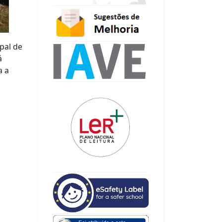
pal de
á
a a