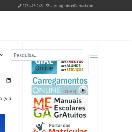
276 415 245
agrupgmbce@gmail.com
Pesquisar
Type 2 or more characters for results.
 (via