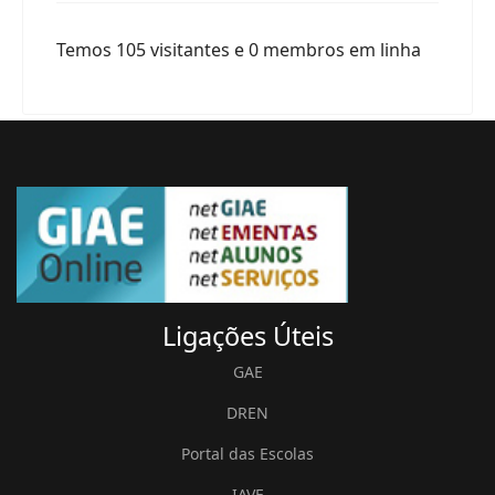
Temos 105 visitantes e 0 membros em linha
Ligações
Úteis
GAE
DREN
Portal das Escolas
IAVE