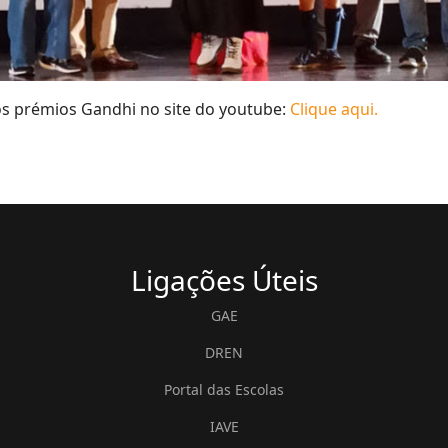
os prémios Gandhi no site do youtube:
Clique aqui.
Ligações
Úteis
GAE
DREN
Portal das Escolas
IAVE