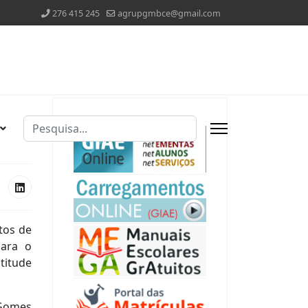
276 415 245
agrupgmbce@gmail.com
Pesquisar
Type 2 or more characters for results.
tos de
para o
titude
 Gomes