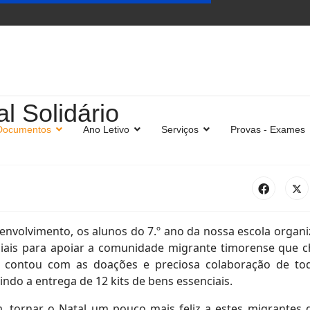
l Solidário
Documentos
Ano Letivo
Serviços
Provas - Exames
senvolvimento, os alunos do 7.º ano da nossa escola organ
iais para apoiar a comunidade migrante timorense que 
 contou com as doações e preciosa colaboração de to
ndo a entrega de 12 kits de bens essenciais.
 tornar o Natal um pouco mais feliz a estes migrantes 