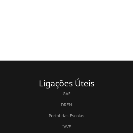
Ligações
Úteis
GAE
DREN
Portal das Escolas
IAVE