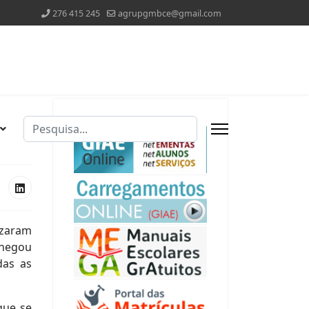
276 415 245
agrupgmbce@gmail.com
Pesquisar
Type 2 or more characters for results.
izaram
chegou
das as
que se