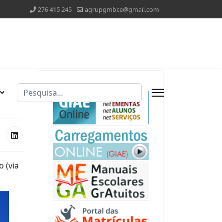
276 415 245
agrupgmbce@gmail.com
Pesquisar
Type 2 or more characters for results.
 (via