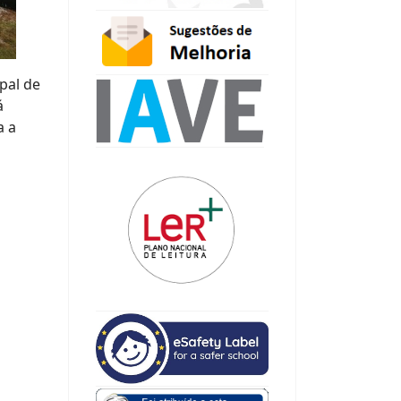
pal de
á
a a