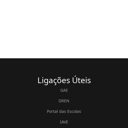
Ligações
Úteis
GAE
DREN
Portal das Escolas
IAVE