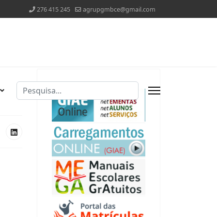
276 415 245
agrupgmbce@gmail.com
Pesquisar
Type 2 or more characters for results.